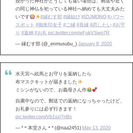
授かった神社がどうしても遠い場合は、郵送や近く
の同じ神仏を祀っている神社へ納めても大丈夫みた
いです
#縁むす部
#縁結び
#IZUMONO
#パワー
スポット
#御朱印女子
#ご縁
#良縁
#恋したい
#お守
り
#返納
#お礼
pic.twitter.com/wFukVSwo7R
— 縁むす部 (@_enmusubu_)
January 8, 2020
水天宮へ絵馬とお守りを返納したら
布マスクキットが届きました
ミシンがないので、お義母さん作
自粛中なので、郵送での返納になっちゃったけど、
お礼参りには必ず行きます！
pic.twitter.com/Vb1szj7nBs
— *＊本堂さん＊* (@naa2451)
May 13, 2020