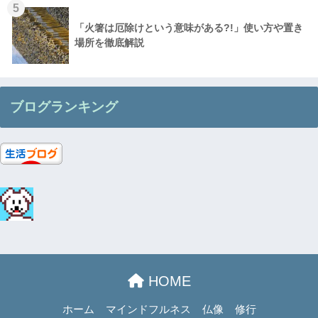
5
「火箸は厄除けという意味がある?!」使い方や置き
場所を徹底解説
ブログランキング
HOME
ホーム
マインドフルネス
仏像
修行