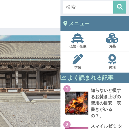
メニュー
仏教・仏像
お墓
学習
終活
よく読まれる記事
1
知らないと損す
るお焚き上げの
費用の目安「表
書きがいる
の？」
2
スマイルゼミ タ