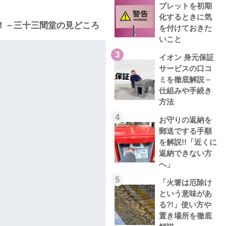
ブレットを初期
化するときに気
！－三十三間堂の見どころ
を付けておきた
いこと
3
イオン 身元保証
サービスの口コ
ミを徹底解説－
仕組みや手続き
方法
4
お守りの返納を
郵送でする手順
を解説!!「近くに
返納できない方
へ」
5
「火箸は厄除け
という意味があ
る?!」使い方や
置き場所を徹底